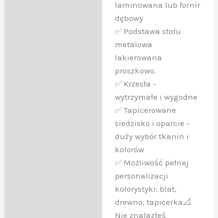
laminowana lub fornir
dębowy
✅ Podstawa stołu
metalowa
lakierowana
proszkowo.
✅ Krzesła –
wytrzymałe i wygodne
✅ Tapicerowane
siedzisko i oparcie –
duży wybór tkanin i
kolorów
✅ Możliwość pełnej
personalizacji
kolorystyki: blat,
drewno, tapicerka📐
Nie znalazłeś