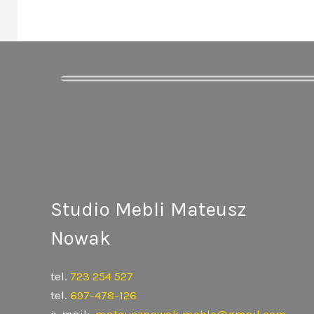
Studio Mebli Mateusz
Nowak
tel.
723 254 527
tel.
697-478-126
e-mail:
mateusznowak.meble@gmail.com