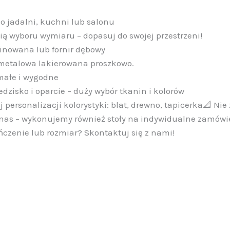
o jadalni, kuchni lub salonu
ią wyboru wymiaru – dopasuj do swojej przestrzeni!
minowana lub fornir dębowy
metalowa lakierowana proszkowo.
małe i wygodne
dzisko i oparcie – duży wybór tkanin i kolorów
 personalizacji kolorystyki: blat, drewno, tapicerka📐 N
 nas – wykonujemy również stoły na indywidualne zamówi
czenie lub rozmiar? Skontaktuj się z nami!