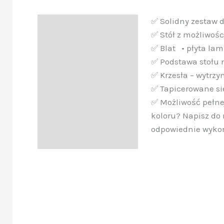
✅ Solidny zestaw d
Opis
✅ Stół z możliwośc
✅ Blat • płyta la
✅ Podstawa stołu 
✅ Krzesła – wytrzy
✅ Tapicerowane sie
✅ Możliwość pełnej
koloru? Napisz do
odpowiednie wykoń