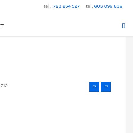
tel.
723 254 527
tel.
603 099 638
Szu
KT
 Z12